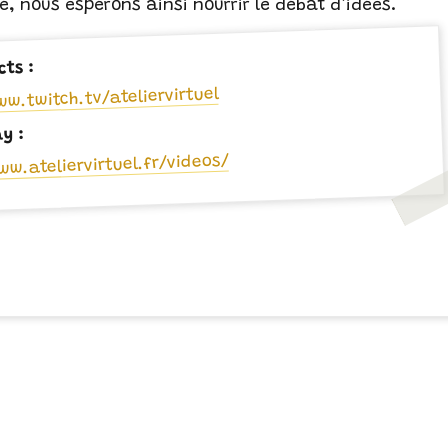
té, nous espérons ainsi nourrir le débat d’idées.
cts :
ww.twitch.tv/ateliervirtuel
ay :
ww.ateliervirtuel.fr/videos/