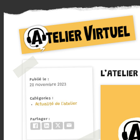
Collectif d'auteurs de Bande dessinée
Atelier Virtuel
L’ATELIE
Publié le
20 novembre 2023
Catégories
Actualité de l'atelier
Partager
Email
Twitter/X
LinkedIn
Facebook