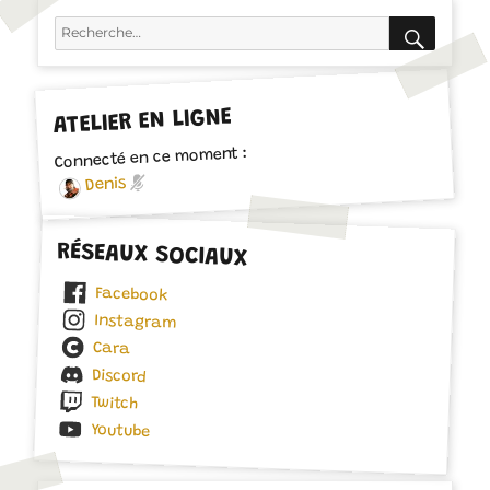
ANT
RECH
Recherche
E
pour :
ATELIER EN LIGNE
Connecté en ce moment :
Denis
RÉSEAUX SOCIAUX
Facebook
Instagram
Cara
Discord
Twitch
Youtube