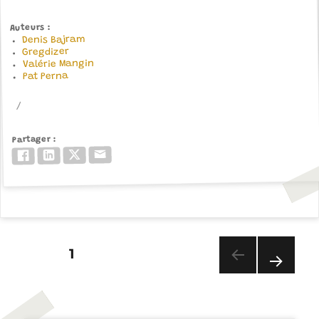
Auteurs
Denis Bajram
Gregdizer
Valérie Mangin
Pat Perna
Partager
Email
Twitter/X
LinkedIn
Facebook
PAGE
1
PAGINATION
DES
PAG
PUBLICATIONS
E
SUIV