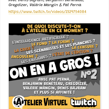
Avec Denis Bajram, Benjamin Benéteau,
Gregdizer, Valérie Mangin & Pat Perna
https://www.twitch.tv/videos/2329754084