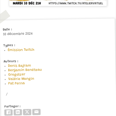
Date
10 décembre 2024
Types
Émission Twitch
Auteurs
Denis Bajram
Benjamin Benéteau
Gregdizer
Valérie Mangin
Pat Perna
Partager
Email
Twitter/X
LinkedIn
Facebook