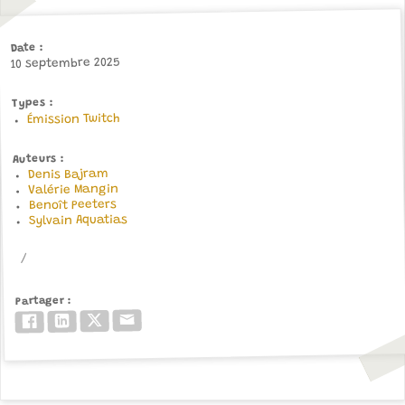
Date
10 septembre 2025
Types
Émission Twitch
Auteurs
Denis Bajram
Valérie Mangin
Benoît Peeters
Sylvain Aquatias
Partager
Email
Twitter/X
LinkedIn
Facebook