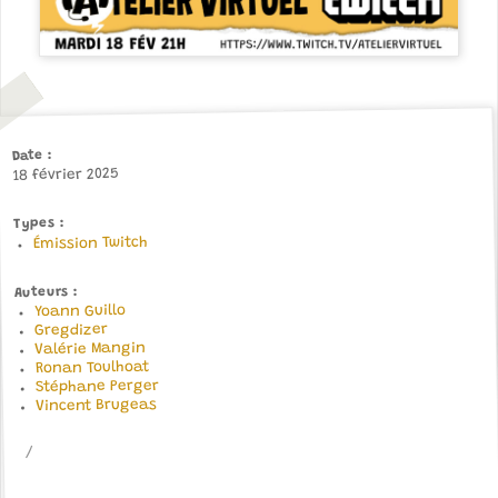
Date
18 février 2025
Types
Émission Twitch
Auteurs
Yoann Guillo
Gregdizer
Valérie Mangin
Ronan Toulhoat
Stéphane Perger
Vincent Brugeas