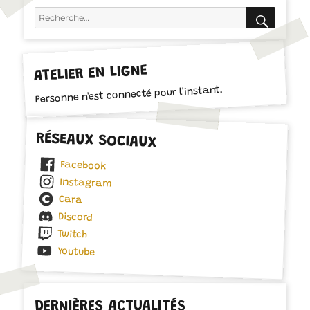
RECH
Recherche
pour :
ATELIER EN LIGNE
Personne n'est connecté pour l'instant.
RÉSEAUX SOCIAUX
Facebook
Instagram
Cara
Discord
Twitch
Youtube
DERNIÈRES ACTUALITÉS