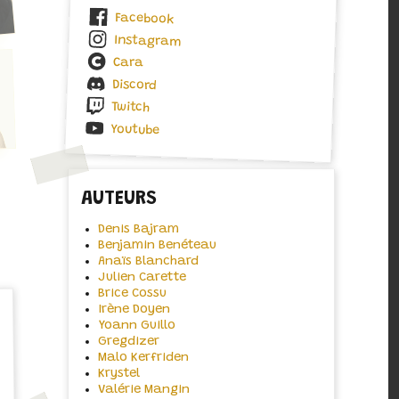
Facebook
Instagram
Cara
Discord
Twitch
Youtube
AUTEURS
Denis Bajram
Benjamin Benéteau
Anaïs Blanchard
Julien Carette
Brice Cossu
Irène Doyen
Yoann Guillo
Gregdizer
Malo Kerfriden
Krystel
Valérie Mangin