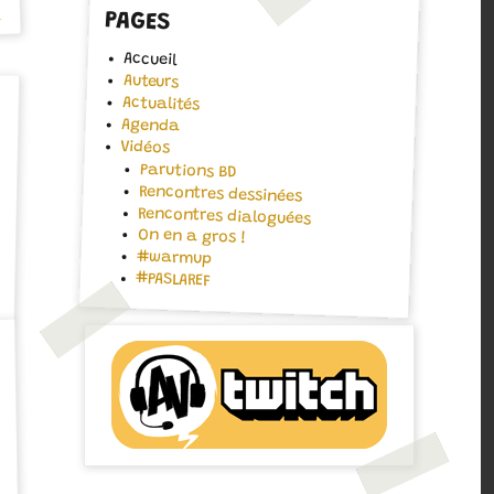
e
PAGES
Accueil
Auteurs
Actualités
Agenda
Vidéos
Parutions BD
Rencontres dessinées
Rencontres dialoguées
On en a gros !
#warmup
#PASLAREF