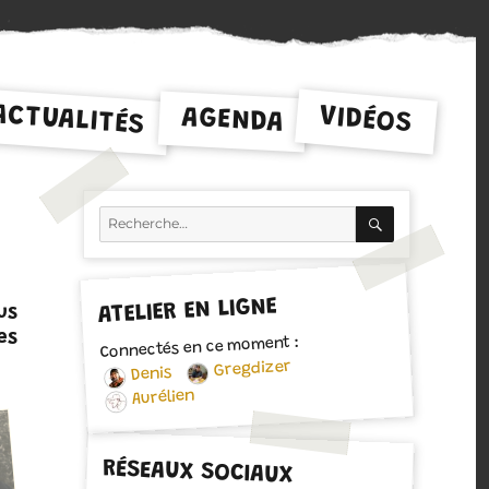
ACTUALITÉS
VIDÉOS
AGENDA
RECHERCH
Recherche
pour :
ATELIER EN LIGNE
us
es
Connectés en ce moment :
Gregdizer
Denis
Aurélien
RÉSEAUX SOCIAUX