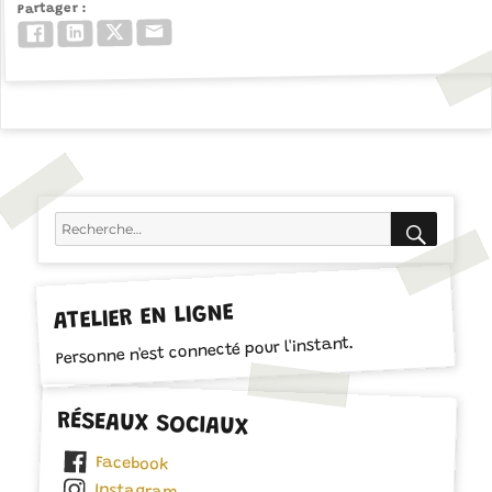
Partager
Email
Twitter/X
LinkedIn
Facebook
RECH
Recherche
pour :
ATELIER EN LIGNE
Personne n'est connecté pour l'instant.
RÉSEAUX SOCIAUX
Facebook