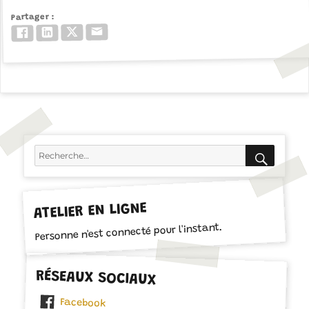
Partager
Email
Twitter/X
LinkedIn
Facebook
RECH
Recherche
pour :
ATELIER EN LIGNE
Personne n'est connecté pour l'instant.
RÉSEAUX SOCIAUX
Facebook