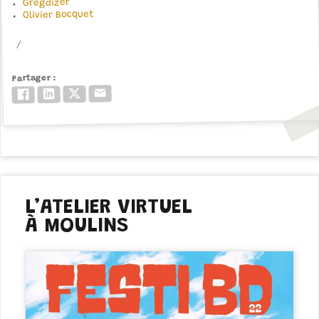
Gregdizer
Olivier Bocquet
Partager
Email
Twitter/X
LinkedIn
Facebook
L’ATELIER VIRTUEL
À MOULINS