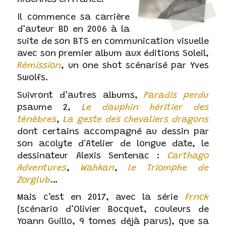
Ardennes en France.
Il commence sa carrière
d’auteur BD en 2006 à la
suite de son BTS en communication visuelle
avec son premier album aux éditions Soleil,
Rémission
, un one shot scénarisé par Yves
Swolfs.
Suivront d’autres albums,
Paradis perdu
psaume 2,
Le dauphin héritier des
ténèbres
,
La geste des chevaliers dragons
dont certains accompagné au dessin par
son acolyte d'Atelier de longue date, le
dessinateur Alexis Sentenac :
Carthago
Adventures
,
Wahkan
,
le Triomphe de
Zorglub
…
Mais c’est en 2017, avec la série
Frnck
(scénario d’Olivier Bocquet, couleurs de
Yoann Guillo, 9 tomes déjà parus), que sa