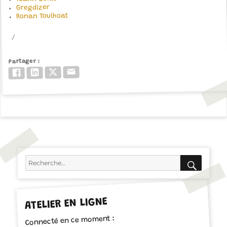
Gregdizer
Ronan Toulhoat
Partager
Email
Twitter/X
LinkedIn
Facebook
RECH
Recherche
pour :
ATELIER EN LIGNE
Connecté en ce moment :