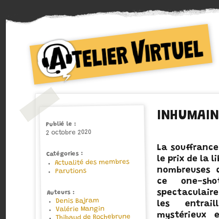
Collectif d'auteurs de Bande dessinée
Atelier Virtuel
INHUMAI
Publié le
2 octobre 2020
La souffrance
Catégories
le prix de la l
Actualité des membres
nombreuses 
Parutions
ce one-sho
spectaculaire 
Auteurs
Denis Bajram
les entrai
Valérie Mangin
mystérieux 
Thibaud de Rochebrune