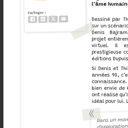
l’âme humain
Partager
Email
Twitter/X
LinkedIn
Facebook
Dessiné par T
sur un scénari
Denis Bajra
projet entièrem
virtuel. Il 
prestigieuse c
éditions Dupuis
Si Denis et Th
années 90, c’es
connaissance. 
bien envie de 
ont réalisé qu’
idéal pour lui. 
Dans un mome
d’explorati