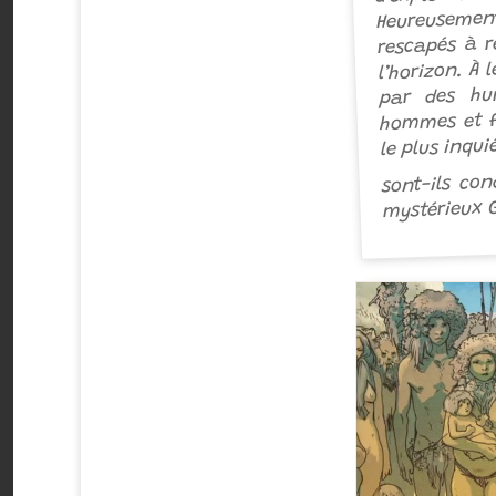
Heureusement
rescapés à r
l’horizon. À 
par des hum
hommes et fe
le plus inqui
sont-ils co
mystérieux 