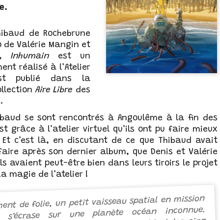
e.
hibaud de Rochebrune
o de Valérie Mangin et
m,
Inhumain
est un
ent réalisé à l’Atelier
est publié dans la
ollection
Aire Libre
des
.
ibaud se sont rencontrés à Angoulême à la fin des
t grâce à l’atelier virtuel qu’ils ont pu faire mieux
Et c’est là, en discutant de ce que Thibaud avait
faire après son dernier album, que Denis et Valérie
ils avaient peut-être bien dans leurs tiroirs le projet
La magie de l’atelier !
nt de folie, un petit vaisseau spatial en mission
on s’écrase sur une planète océan inconnue.