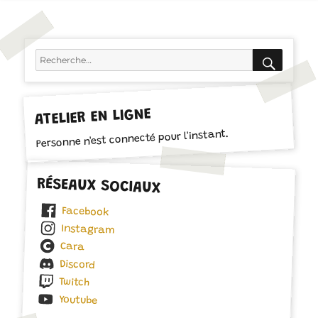
RECH
Recherche
pour :
ATELIER EN LIGNE
Personne n'est connecté pour l'instant.
RÉSEAUX SOCIAUX
Facebook
Instagram
Cara
Discord
Twitch
Youtube