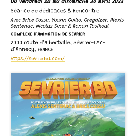
Du vendredi 28 au dimanche 30 avril 2023
Séance de dédicaces & Rencontre
Avec Brice Cossu, Yoann Guillo, Gregdizer, Alexis
Sentenac, Nicolas Siner & Ronan Toulhoat
COMPLEXE D’ANIMATION DE SÉVRIER
2000 route d’Albertville
,
Sévrier-Lac-
d’Annecy
,
FRANCE
https://sevrierbd.com/