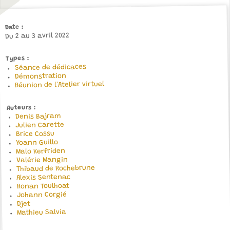
Date
Du 2 au 3 avril 2022
Types
Séance de dédicaces
Démonstration
Réunion de l'Atelier virtuel
Auteurs
Denis Bajram
Julien Carette
Brice Cossu
Yoann Guillo
Malo Kerfriden
Valérie Mangin
Thibaud de Rochebrune
Alexis Sentenac
Ronan Toulhoat
Johann Corgié
Djet
Mathieu Salvia