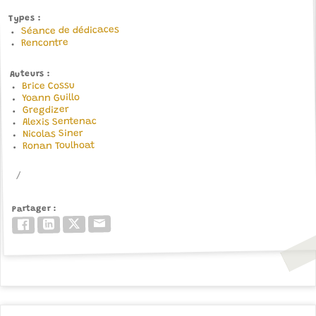
Types
Séance de dédicaces
Rencontre
Auteurs
Brice Cossu
Yoann Guillo
Gregdizer
Alexis Sentenac
Nicolas Siner
Ronan Toulhoat
Partager
Email
Twitter/X
LinkedIn
Facebook