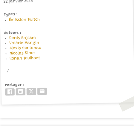
22 janvier 2025
Types
Émission Twitch
Auteurs
Denis Bajram
Valérie Mangin
Alexis Sentenac
Nicolas Siner
Ronan Toulhoat
Partager
Email
Twitter/X
LinkedIn
Facebook