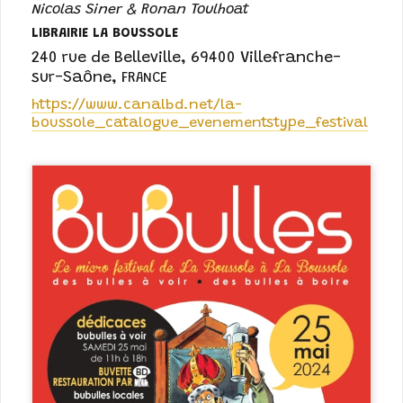
Nicolas Siner & Ronan Toulhoat
LIBRAIRIE LA BOUSSOLE
240 rue de Belleville
,
69400 Villefranche-
sur-Saône
,
FRANCE
https://www.canalbd.net/la-
boussole_catalogue_evenementstype_festival