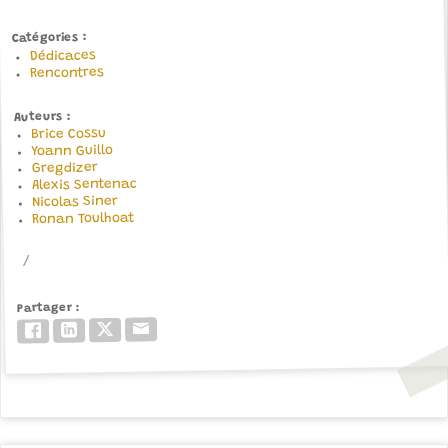
Catégories
Dédicaces
Rencontres
Auteurs
Brice Cossu
Yoann Guillo
Gregdizer
Alexis Sentenac
Nicolas Siner
Ronan Toulhoat
Partager
Email
Twitter/X
LinkedIn
Facebook