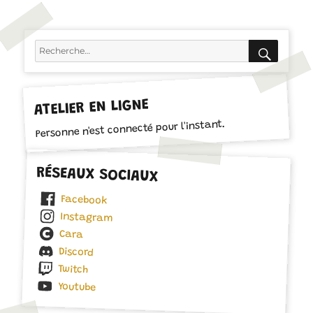
RECH
Recherche
pour :
ATELIER EN LIGNE
Personne n'est connecté pour l'instant.
RÉSEAUX SOCIAUX
Facebook
Instagram
Cara
Discord
Twitch
Youtube