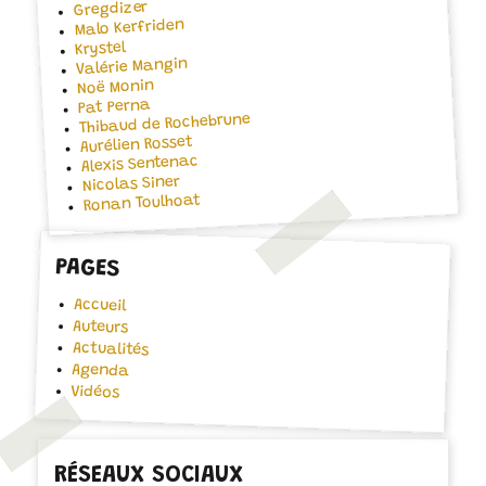
Gregdizer
Malo Kerfriden
Krystel
Valérie Mangin
Noë Monin
Pat Perna
Thibaud de Rochebrune
Aurélien Rosset
Alexis Sentenac
Nicolas Siner
Ronan Toulhoat
PAGES
Accueil
Auteurs
Actualités
Agenda
Vidéos
RÉSEAUX SOCIAUX