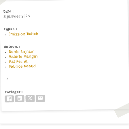
Date
8 janvier 2025
Types
Émission Twitch
Auteurs
Denis Bajram
Valérie Mangin
Pat Perna
Fabrice Neaud
Partager
Email
Twitter/X
LinkedIn
Facebook