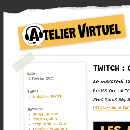
Collectif d'auteurs de Bande dessinée
Atelier Virtuel
TWITCH :
Date
12 février 2025
Le mercredi 12
Émission Twit
Types
Émission Twitch
Avec Denis Bajr
https://www.twi
Auteurs
Denis Bajram
Yoann Guillo
Stéphanie Le Cam
Frédéric Maupomé