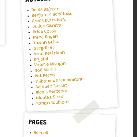
Denis Bajram
Benjamin Benéteau
Anaïs Blanchard
Julien Carette
Brice Cossu
Irène Doyen
Yoann Guillo
Gregdizer
Malo Kerfriden
Krystel
Valérie Mangin
Noë Monin
Pat Perna
Thibaud de Rochebrune
Aurélien Rosset
Alexis Sentenac
Nicolas Siner
Ronan Toulhoat
PAGES
Accueil