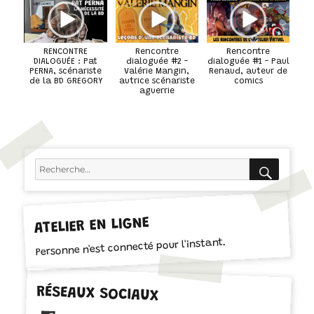
RENCONTRE
Rencontre
Rencontre
DIALOGUÉE : Pat
dialoguée #2 -
dialoguée #1 - Paul
PERNA, scénariste
Valérie Mangin,
Renaud, auteur de
de la BD GREGORY
autrice scénariste
comics
aguerrie
RECH
Recherche
pour :
ATELIER EN LIGNE
Personne n'est connecté pour l'instant.
RÉSEAUX SOCIAUX