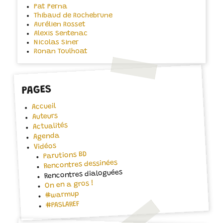
Pat Perna
Thibaud de Rochebrune
Aurélien Rosset
Alexis Sentenac
Nicolas Siner
Ronan Toulhoat
PAGES
Accueil
Auteurs
Actualités
Agenda
Vidéos
Parutions BD
Rencontres dessinées
Rencontres dialoguées
On en a gros !
#warmup
#PASLAREF