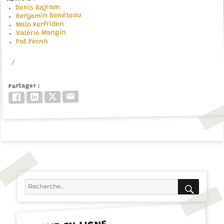
Denis Bajram
Benjamin Benéteau
Malo Kerfriden
Valérie Mangin
Pat Perna
Partager
Email
Twitter/X
LinkedIn
Facebook
RECH
Recherche
pour :