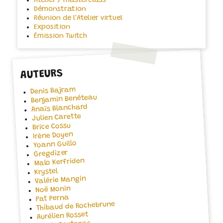
Atelier / masterclass
Démonstration
Réunion de l'Atelier virtuel
Exposition
Émission Twitch
AUTEURS
Denis Bajram
Benjamin Benéteau
Anaïs Blanchard
Julien Carette
Brice Cossu
Irène Doyen
Yoann Guillo
Gregdizer
Malo Kerfriden
Krystel
Valérie Mangin
Noë Monin
Pat Perna
Thibaud de Rochebrune
Aurélien Rosset