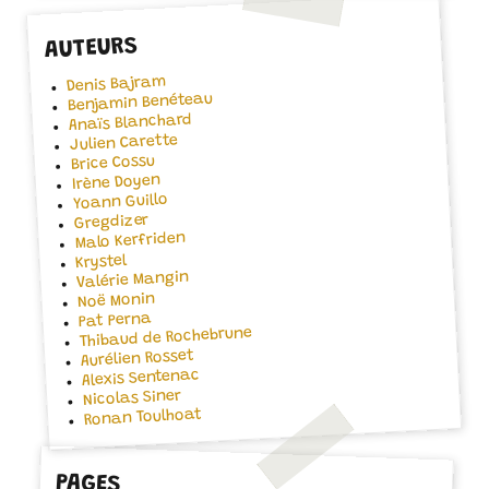
AUTEURS
Denis Bajram
Benjamin Benéteau
Anaïs Blanchard
Julien Carette
Brice Cossu
Irène Doyen
Yoann Guillo
Gregdizer
Malo Kerfriden
Krystel
Valérie Mangin
Noë Monin
Pat Perna
Thibaud de Rochebrune
Aurélien Rosset
Alexis Sentenac
Nicolas Siner
Ronan Toulhoat
PAGES