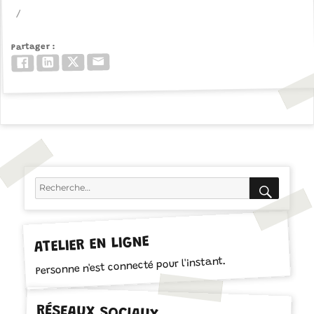
Partager
Email
Twitter/X
LinkedIn
Facebook
RECH
Recherche
pour :
ATELIER EN LIGNE
Personne n'est connecté pour l'instant.
RÉSEAUX SOCIAUX