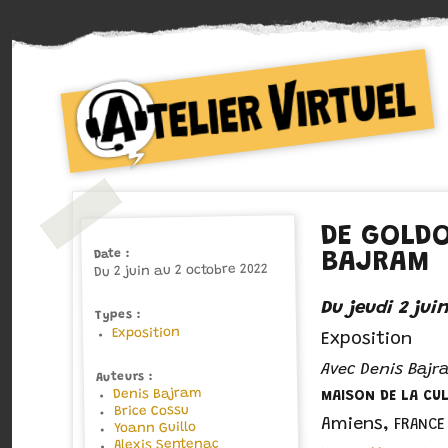
Collectif d'auteurs de Bande dessinée
Atelier Virtuel
DE GOLDO
Date
BAJRAM
Du 2 juin au 2 octobre 2022
Du jeudi 2 ju
Types
Exposition
Exposition
Avec Denis Bajra
Auteurs
Denis Bajram
MAISON DE LA CUL
Brice Cossu
Amiens
,
FRANCE
Yoann Guillo
Alexis Sentenac