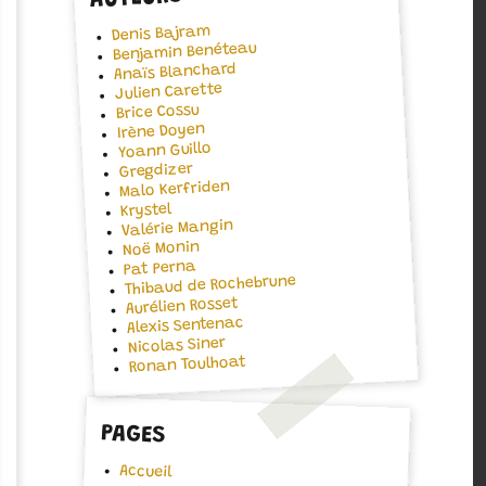
Denis Bajram
Benjamin Benéteau
Anaïs Blanchard
Julien Carette
Brice Cossu
Irène Doyen
Yoann Guillo
Gregdizer
Malo Kerfriden
Krystel
Valérie Mangin
Noë Monin
Pat Perna
Thibaud de Rochebrune
Aurélien Rosset
Alexis Sentenac
Nicolas Siner
Ronan Toulhoat
PAGES
Accueil