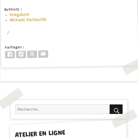
Auteurs
Gregdizer
Michaël Sanlaville
Partager
Email
Twitter/X
LinkedIn
Facebook
RECH
Recherche
pour :
ATELIER EN LIGNE