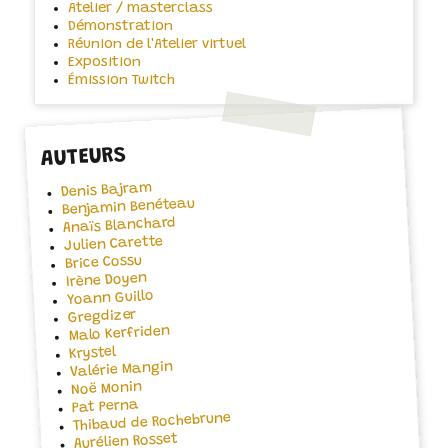
Atelier / masterclass
Démonstration
Réunion de l'Atelier virtuel
Exposition
Émission Twitch
AUTEURS
Denis Bajram
Benjamin Benéteau
Anaïs Blanchard
Julien Carette
Brice Cossu
Irène Doyen
Yoann Guillo
Gregdizer
Malo Kerfriden
Krystel
Valérie Mangin
Noë Monin
Pat Perna
Thibaud de Rochebrune
Aurélien Rosset