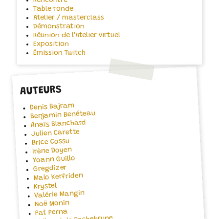
Rencontre
Table ronde
Atelier / masterclass
Démonstration
Réunion de l'Atelier virtuel
Exposition
Émission Twitch
AUTEURS
Denis Bajram
Benjamin Benéteau
Anaïs Blanchard
Julien Carette
Brice Cossu
Irène Doyen
Yoann Guillo
Gregdizer
Malo Kerfriden
Krystel
Valérie Mangin
Noë Monin
Pat Perna