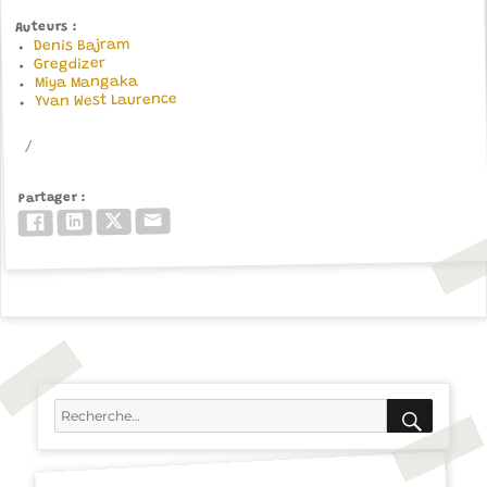
Auteurs
Denis Bajram
Gregdizer
Miya Mangaka
Yvan West Laurence
Partager
Email
Twitter/X
LinkedIn
Facebook
RECH
Recherche
pour :