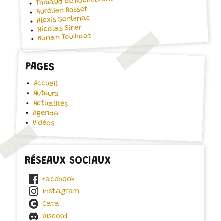
Thibaud de Rochebrune
Aurélien Rosset
Alexis Sentenac
Nicolas Siner
Ronan Toulhoat
PAGES
Accueil
Auteurs
Actualités
Agenda
Vidéos
RÉSEAUX SOCIAUX
Facebook
Instagram
Cara
Discord