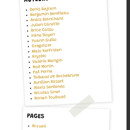
Denis Bajram
Benjamin Benéteau
Anaïs Blanchard
Julien Carette
Brice Cossu
Irène Doyen
Yoann Guillo
Gregdizer
Malo Kerfriden
Krystel
Valérie Mangin
Noë Monin
Pat Perna
Thibaud de Rochebrune
Aurélien Rosset
Alexis Sentenac
Nicolas Siner
Ronan Toulhoat
PAGES
Accueil