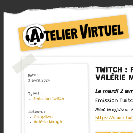
Collectif d'auteurs de Bande dessinée
Atelier Virtuel
TWITCH :
Date
VALÉRIE 
2 avril 2024
Le mardi 2 avr
Types
Émission Twitch
Émission Twit
Avec Gregdizer 
Auteurs
Gregdizer
https://www.twi
Valérie Mangin