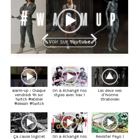
Voir sur
Youtube
Warm-up : Chaque
On a échangé nos
Les deux vies
vendredi 9h sur
styles avec Dav !
d'Yvonne
Twitch #atelier
Strahovski
#dessin #twitch
Ça cause logiciel
On a échangé nos
Revisiter Peyo !