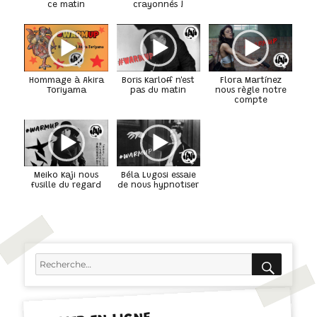
ce matin
crayonnés !
Hommage à Akira
Boris Karloff n'est
Flora Martínez
Toriyama
pas du matin
nous règle notre
compte
Meiko Kaji nous
Béla Lugosi essaie
fusille du regard
de nous hypnotiser
RECH
Recherche
pour :