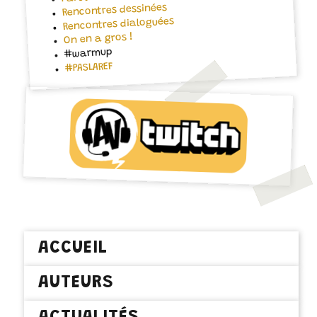
Rencontres dessinées
Rencontres dialoguées
On en a gros !
#warmup
#PASLAREF
ACCUEIL
AUTEURS