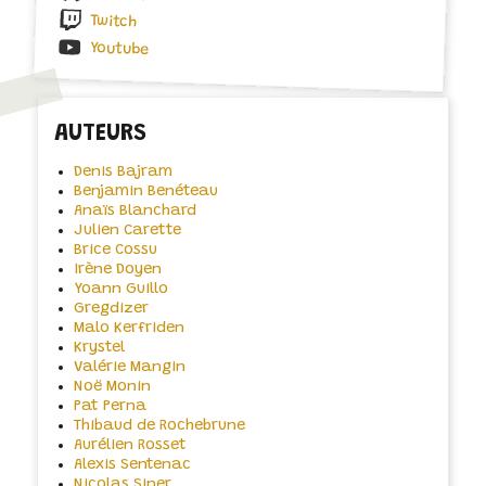
Twitch
Youtube
AUTEURS
Denis Bajram
Benjamin Benéteau
Anaïs Blanchard
Julien Carette
Brice Cossu
Irène Doyen
Yoann Guillo
Gregdizer
Malo Kerfriden
Krystel
Valérie Mangin
Noë Monin
Pat Perna
Thibaud de Rochebrune
Aurélien Rosset
Alexis Sentenac
Nicolas Siner