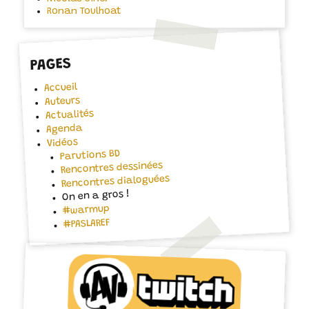
Ronan Toulhoat
PAGES
Accueil
Auteurs
Actualités
Agenda
Vidéos
Parutions BD
Rencontres dessinées
Rencontres dialoguées
On en a gros !
#warmup
#PASLAREF