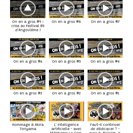
On en a gros #9 :
On en a gros #8
On en a gros #7
crise au festival BD
d'Angoulême !
On en a gros #6
On en a gros #5
On en a gros #4
On en a gros #3
On en a gros #2
On en a gros #1
Hommage à Akira
L' intelligence
Faut-il continuer
Toriyama
artificielle - avec
de dédicacer ? -