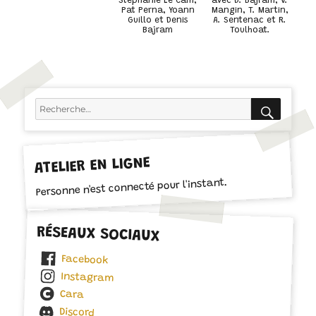
Stéphanie Le Cam,
avec D. Bajram, V.
Pat Perna, Yoann
Mangin, T. Martin,
Guillo et Denis
A. Sentenac et R.
Bajram
Toulhoat.
RECH
Recherche
pour :
ATELIER EN LIGNE
Personne n'est connecté pour l'instant.
RÉSEAUX SOCIAUX
Facebook
Instagram
Cara
Discord