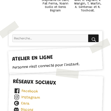
Stéphanie Le Cam,
avec D. Bajram, V.
Pat Perna, Yoann
Mangin, T. Martin,
Guillo et Denis
A. Sentenac et R.
Bajram
Toulhoat.
RECH
Recherche
pour :
ATELIER EN LIGNE
Personne n'est connecté pour l'instant.
RÉSEAUX SOCIAUX
Facebook
Instagram
Cara
Discord