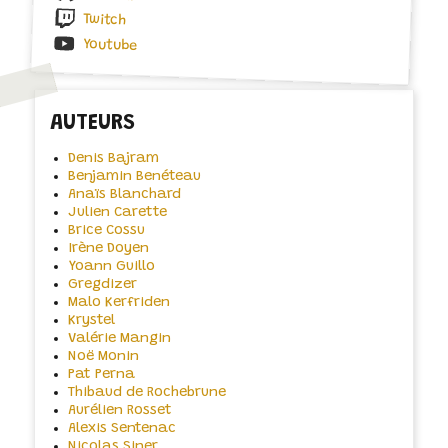
Twitch
Youtube
AUTEURS
Denis Bajram
Benjamin Benéteau
Anaïs Blanchard
Julien Carette
Brice Cossu
Irène Doyen
Yoann Guillo
Gregdizer
Malo Kerfriden
Krystel
Valérie Mangin
Noë Monin
Pat Perna
Thibaud de Rochebrune
Aurélien Rosset
Alexis Sentenac
Nicolas Siner