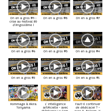
On en a gros #9 :
On en a gros #8
On en a gros #7
crise au festival BD
d'Angoulême !
On en a gros #6
On en a gros #5
On en a gros #4
On en a gros #3
On en a gros #2
On en a gros #1
Hommage à Akira
L' intelligence
Faut-il continuer
Toriyama
artificielle - avec
de dédicacer ? -