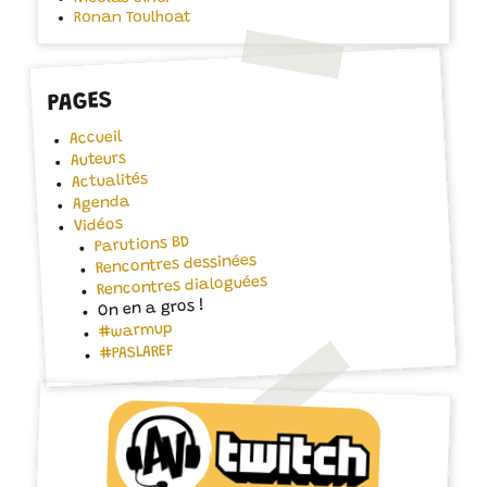
Ronan Toulhoat
PAGES
Accueil
Auteurs
Actualités
Agenda
Vidéos
Parutions BD
Rencontres dessinées
Rencontres dialoguées
On en a gros !
#warmup
#PASLAREF