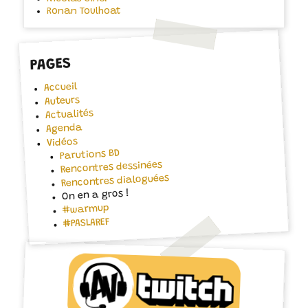
Ronan Toulhoat
PAGES
Accueil
Auteurs
Actualités
Agenda
Vidéos
Parutions BD
Rencontres dessinées
Rencontres dialoguées
On en a gros !
#warmup
#PASLAREF