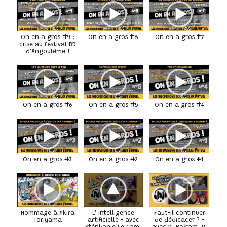
On en a gros #9 :
On en a gros #8
On en a gros #7
crise au festival BD
d'Angoulême !
On en a gros #6
On en a gros #5
On en a gros #4
On en a gros #3
On en a gros #2
On en a gros #1
Hommage à Akira
L' intelligence
Faut-il continuer
Toriyama
artificielle - avec
de dédicacer ? -