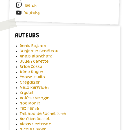
Twitch
Youtube
AUTEURS
Denis Bajram
Benjamin Benéteau
Anaïs Blanchard
Julien Carette
Brice Cossu
Irène Doyen
Yoann Guillo
Gregdizer
Malo Kerfriden
Krystel
Valérie Mangin
Noë Monin
Pat Perna
Thibaud de Rochebrune
Aurélien Rosset
Alexis Sentenac
Nicolas Siner