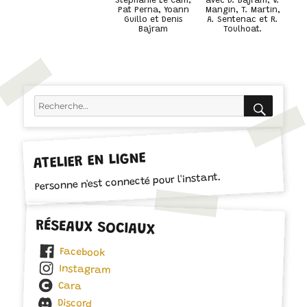
Stéphanie Le Cam,
avec D. Bajram, V.
Pat Perna, Yoann
Mangin, T. Martin,
Guillo et Denis
A. Sentenac et R.
Bajram
Toulhoat.
RECH
Recherche
pour :
ATELIER EN LIGNE
Personne n'est connecté pour l'instant.
RÉSEAUX SOCIAUX
Facebook
Instagram
Cara
Discord