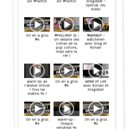
sur #Twitch
sur #Twitch
Gregdizer -
Spécial Jeu
Vidéo
On en a gros
#PASLAREF 01 :
#WARMUP -
#6
on dessine des
Watchmen
icônes de la
avec Greg et
Ronan
pop culture,
mais sans la
ref !
WARM UP LIVE
Warm Up de
On en a gros
l'atelier virtuel
avec Ronan et
#5
! Tous les
Gregdizer
matins 9h !
On en a gros
Warm-up :
On en a gros
#4
Chaque
#2
vendredi 9h