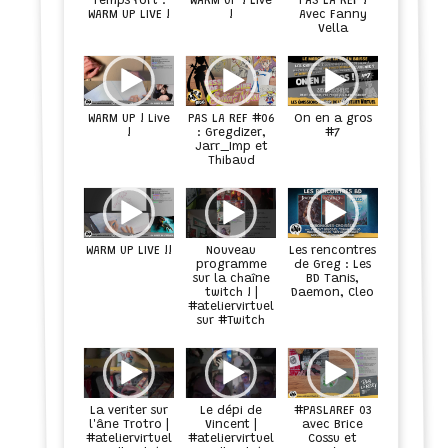
WARM UP ! Live
PAS LA REF !
Temps fort :
WARM UP LIVE !
!
Avec Fanny
Vella
WARM UP ! Live
PAS LA REF #06
On en a gros
!
: Gregdizer,
#7
Jarr_Imp et
Thibaud
WARM UP LIVE !!
Nouveau
Les rencontres
programme
de Greg : Les
sur la chaîne
BD Tanis,
twitch ! |
Daemon, Cleo
#ateliervirtuel
sur #Twitch
Le dépi de
La veriter sur
#PASLAREF 03
l'âne Trotro |
Vincent |
avec Brice
#ateliervirtuel
#ateliervirtuel
Cossu et