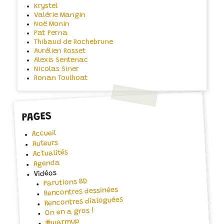
Krystel
Valérie Mangin
Noë Monin
Pat Perna
Thibaud de Rochebrune
Aurélien Rosset
Alexis Sentenac
Nicolas Siner
Ronan Toulhoat
PAGES
Accueil
Auteurs
Actualités
Agenda
Vidéos
Parutions BD
Rencontres dessinées
Rencontres dialoguées
On en a gros !
#warmup