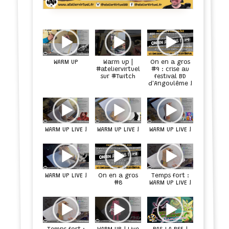
WARM UP
Warm up |
On en a gros
#ateliervirtuel
#9 : crise au
sur #Twitch
festival BD
d'Angoulême !
WARM UP LIVE !
WARM UP LIVE !
WARM UP LIVE !
WARM UP LIVE !
Temps fort :
On en a gros
#8
WARM UP LIVE !