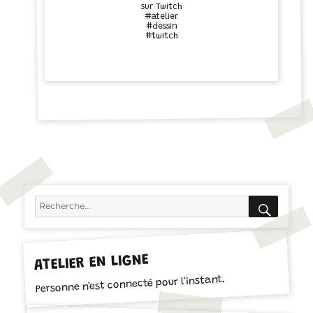
sur Twitch
#atelier
#dessin
#twitch
RECH
Recherche
pour :
ATELIER EN LIGNE
Personne n'est connecté pour l'instant.