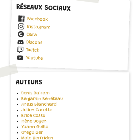
RÉSEAUX SOCIAUX
Facebook
Instagram
Cara
Discord
Twitch
Youtube
AUTEURS
Denis Bajram
Benjamin Benéteau
Anaïs Blanchard
Julien Carette
Brice Cossu
Irène Doyen
Yoann Guillo
Gregdizer
Malo Kerfriden