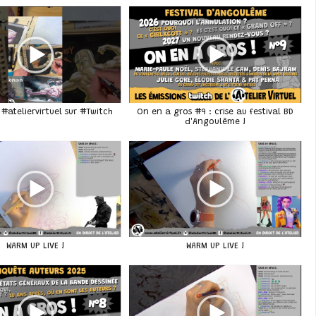
#ateliervirtuel sur #Twitch
On en a gros #9 : crise au festival BD
d'Angoulême !
WARM UP LIVE !
WARM UP LIVE !