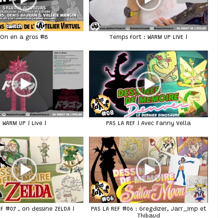
On en a gros #8
Temps fort : WARM UP LIVE !
WARM UP ! Live !
PAS LA REF ! Avec Fanny Vella
EF #07 , on dessine ZELDA !
PAS LA REF #06 : Gregdizer, Jarr_Imp et
Thibaud