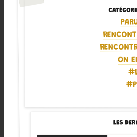
CATÉGORI
PAR
RENCONT
RENCONTR
ON E
#
#P
LES DER