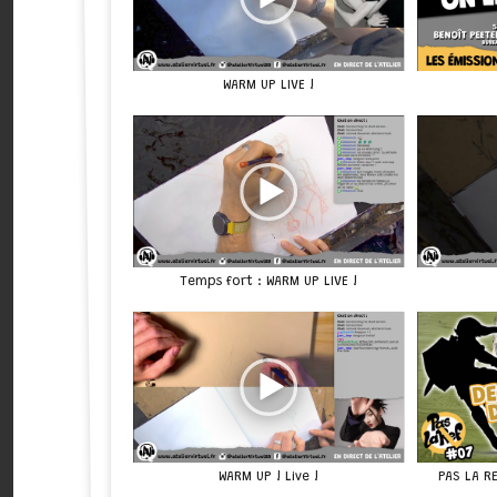
WARM UP LIVE !
Temps fort : WARM UP LIVE !
WARM UP ! Live !
PAS LA R