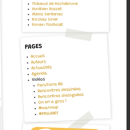
Thibaud de Rochebrune
Aurélien Rosset
Alexis Sentenac
Nicolas Siner
Ronan Toulhoat
PAGES
Accueil
Auteurs
Actualités
Agenda
Vidéos
Parutions BD
Rencontres dessinées
Rencontres dialoguées
On en a gros !
#warmup
#PASLAREF