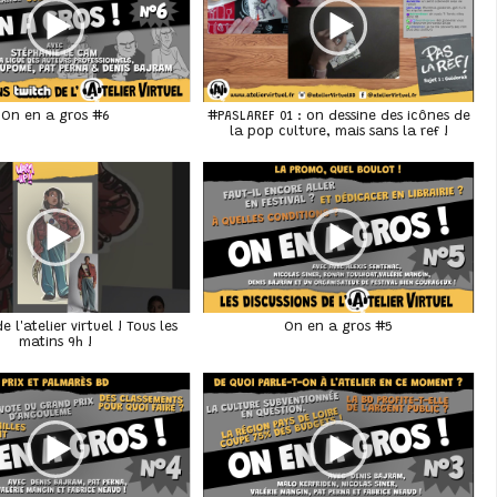
On en a gros #6
#PASLAREF 01 : on dessine des icônes de
la pop culture, mais sans la ref !
 l'atelier virtuel ! Tous les
On en a gros #5
matins 9h !