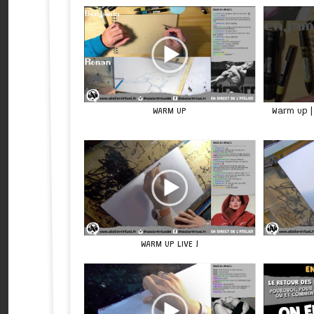
WARM UP
Warm up | 
WARM UP LIVE !