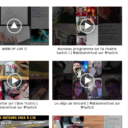
WARM UP LIVE !!
Nouveau programme sur la chaîne
twitch ! | #ateliervirtuel sur #Twitch
riter sur l'âne Trotro |
Le dépi de Vincent | #ateliervirtuel sur
#Twitch
liervirtuel sur #Twitch