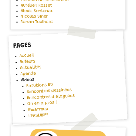
Thibaud de Rochebrune
Aurélien Rosset
Alexis Sentenac
Nicolas Siner
Ronan Toulhoat
PAGES
Accueil
Auteurs
Actualités
Agenda
Vidéos
Parutions BD
Rencontres dessinées
Rencontres dialoguées
On en a gros !
#warmup
#PASLAREF