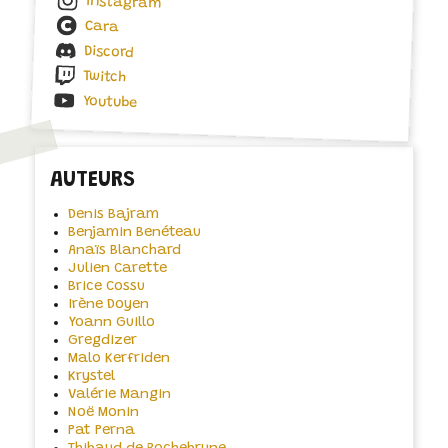
Instagram
Cara
Discord
Twitch
Youtube
AUTEURS
Denis Bajram
Benjamin Benéteau
Anaïs Blanchard
Julien Carette
Brice Cossu
Irène Doyen
Yoann Guillo
Gregdizer
Malo Kerfriden
Krystel
Valérie Mangin
Noë Monin
Pat Perna