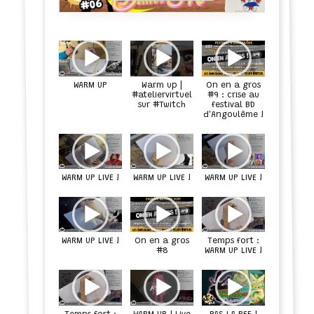
Warm up |
On en a gros
WARM UP
#9 : crise au
#ateliervirtuel
sur #Twitch
festival BD
d'Angoulême !
WARM UP LIVE !
WARM UP LIVE !
WARM UP LIVE !
On en a gros
WARM UP LIVE !
Temps fort :
WARM UP LIVE !
#8