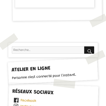
RECH
Recherche
pour :
ATELIER EN LIGNE
Personne n'est connecté pour l'instant.
RÉSEAUX SOCIAUX
Facebook