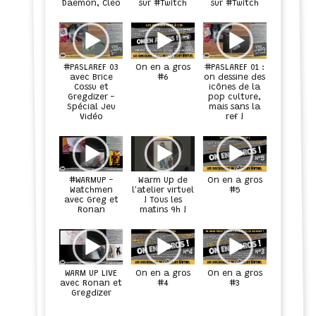
Daemon, Cleo
sur #Twitch
sur #Twitch
#PASLAREF 03
On en a gros
#PASLAREF 01 :
avec Brice
#6
on dessine des
Cossu et
icônes de la
Gregdizer -
pop culture,
Spécial Jeu
mais sans la
Vidéo
ref !
#WARMUP -
Warm Up de
On en a gros
Watchmen
l'atelier virtuel
#5
avec Greg et
! Tous les
Ronan
matins 9h !
WARM UP LIVE
On en a gros
On en a gros
avec Ronan et
#4
#3
Gregdizer