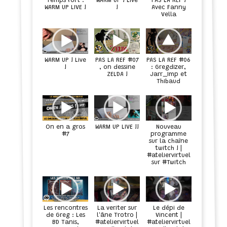
Temps fort :
WARM UP ! Live
PAS LA REF !
Avec Fanny
WARM UP LIVE !
!
Vella
WARM UP ! Live
PAS LA REF #07
PAS LA REF #06
!
, on dessine
: Gregdizer,
ZELDA !
Jarr_Imp et
Thibaud
On en a gros
WARM UP LIVE !!
Nouveau
#7
programme
sur la chaîne
twitch ! |
#ateliervirtuel
sur #Twitch
Les rencontres
La veriter sur
Le dépi de
de Greg : Les
l'âne Trotro |
Vincent |
BD Tanis,
#ateliervirtuel
#ateliervirtuel