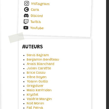
Instagram
Cara
Discord
Twitch
Youtube
AUTEURS
Denis Bajram
Benjamin Benéteau
Anaïs Blanchard
Julien Carette
Brice Cossu
Irène Doyen
Yoann Guillo
Gregdizer
Malo Kerfriden
Krystel
Valérie Mangin
Noë Monin
Pat Perna