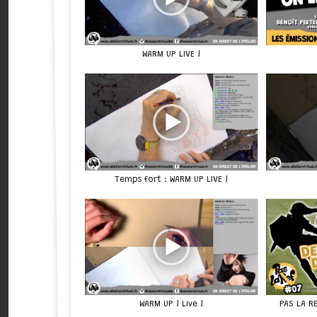
WARM UP LIVE !
Temps fort : WARM UP LIVE !
WARM UP ! Live !
PAS LA R