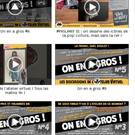
On en a gros #6
#PASLAREF 01 : on dessine des icônes de
la pop culture, mais sans la ref !
 l'atelier virtuel ! Tous les
On en a gros #5
matins 9h !