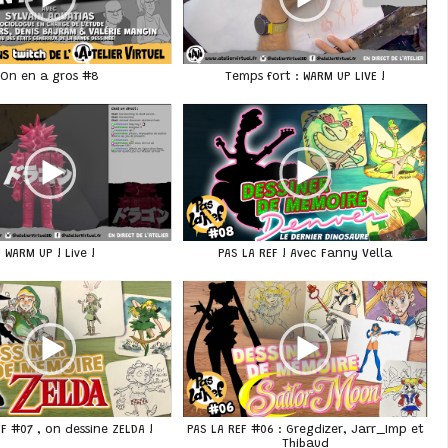
On en a gros #8
Temps fort : WARM UP LIVE !
WARM UP ! Live !
PAS LA REF ! Avec Fanny Vella
EF #07 , on dessine ZELDA !
PAS LA REF #06 : Gregdizer, Jarr_Imp et
Thibaud