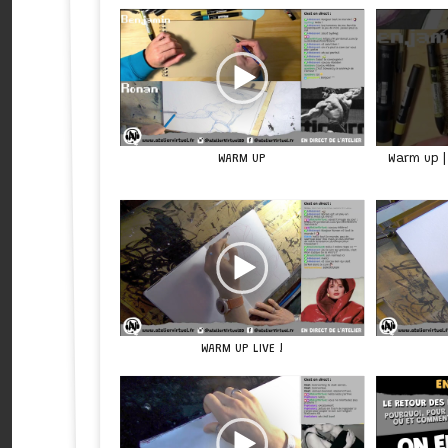
WARM UP
Warm up | 
WARM UP LIVE !