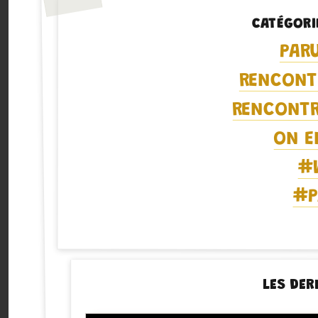
CATÉGORI
PAR
RENCONT
RENCONTR
ON E
#
#P
LES DER