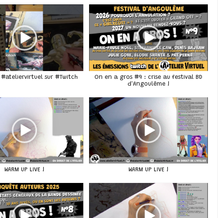
#ateliervirtuel sur #Twitch
On en a gros #9 : crise au festival BD
d'Angoulême !
WARM UP LIVE !
WARM UP LIVE !