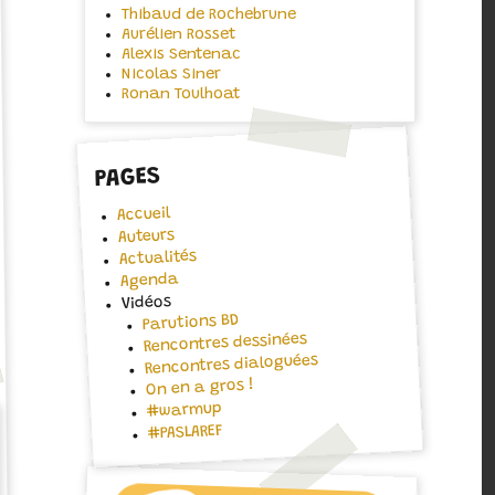
Thibaud de Rochebrune
Aurélien Rosset
Alexis Sentenac
Nicolas Siner
Ronan Toulhoat
PAGES
Accueil
Auteurs
Actualités
Agenda
Vidéos
Parutions BD
Rencontres dessinées
Rencontres dialoguées
On en a gros !
#warmup
#PASLAREF