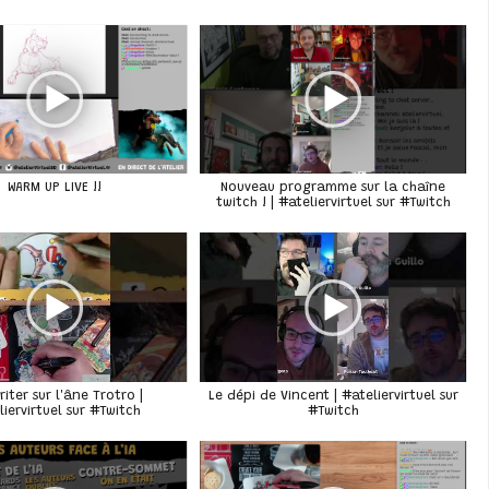
WARM UP LIVE !!
Nouveau programme sur la chaîne
twitch ! | #ateliervirtuel sur #Twitch
riter sur l'âne Trotro |
Le dépi de Vincent | #ateliervirtuel sur
#Twitch
liervirtuel sur #Twitch