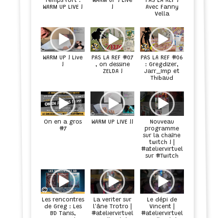
Temps fort :
WARM UP ! Live
PAS LA REF !
Avec Fanny
WARM UP LIVE !
!
Vella
WARM UP ! Live
PAS LA REF #07
PAS LA REF #06
!
, on dessine
: Gregdizer,
ZELDA !
Jarr_Imp et
Thibaud
On en a gros
WARM UP LIVE !!
Nouveau
#7
programme
sur la chaîne
twitch ! |
#ateliervirtuel
sur #Twitch
Les rencontres
La veriter sur
Le dépi de
de Greg : Les
l'âne Trotro |
Vincent |
BD Tanis,
#ateliervirtuel
#ateliervirtuel