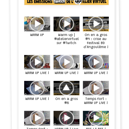
Warm up |
On en a gros
WARM UP
#9 : crise au
#ateliervirtuel
sur #Twitch
festival BD
d'Angoulême !
WARM UP LIVE !
WARM UP LIVE !
WARM UP LIVE !
On en a gros
WARM UP LIVE !
Temps fort :
WARM UP LIVE !
#8