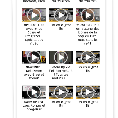
Daemon, Cleo
sur #Twitch
sur #Twitch
#PASLAREF 03
On en a gros
#PASLAREF 01 :
avec Brice
#6
on dessine des
Cossu et
icônes de la
Gregdizer -
pop culture,
Spécial Jeu
mais sans la
Vidéo
ref !
#WARMUP -
Warm Up de
On en a gros
Watchmen
l'atelier virtuel
#5
avec Greg et
! Tous les
Ronan
matins 9h !
WARM UP LIVE
On en a gros
On en a gros
avec Ronan et
#4
#3
Gregdizer