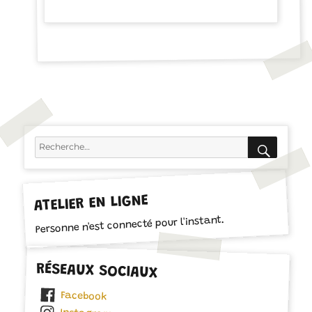
RECH
Recherche
pour :
ATELIER EN LIGNE
Personne n'est connecté pour l'instant.
RÉSEAUX SOCIAUX
Facebook