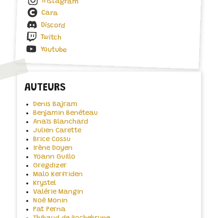
Instagram
Cara
Discord
Twitch
Youtube
AUTEURS
Denis Bajram
Benjamin Benéteau
Anaïs Blanchard
Julien Carette
Brice Cossu
Irène Doyen
Yoann Guillo
Gregdizer
Malo Kerfriden
Krystel
Valérie Mangin
Noë Monin
Pat Perna