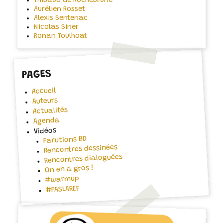
Thibaud de Rochebrune
Aurélien Rosset
Alexis Sentenac
Nicolas Siner
Ronan Toulhoat
PAGES
Accueil
Auteurs
Actualités
Agenda
Vidéos
Parutions BD
Rencontres dessinées
Rencontres dialoguées
On en a gros !
#warmup
#PASLAREF