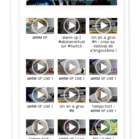
Warm up |
On en a gros
WARM UP
#9 : crise au
#ateliervirtuel
sur #Twitch
festival BD
d'Angoulême !
WARM UP LIVE !
WARM UP LIVE !
WARM UP LIVE !
On en a gros
WARM UP LIVE !
Temps fort :
WARM UP LIVE !
#8