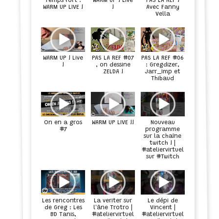
Temps fort :
WARM UP ! Live
PAS LA REF !
Avec Fanny
WARM UP LIVE !
!
Vella
WARM UP ! Live
PAS LA REF #07
PAS LA REF #06
!
, on dessine
: Gregdizer,
ZELDA !
Jarr_Imp et
Thibaud
On en a gros
WARM UP LIVE !!
Nouveau
#7
programme
sur la chaîne
twitch ! |
#ateliervirtuel
sur #Twitch
Les rencontres
La veriter sur
Le dépi de
de Greg : Les
l'âne Trotro |
Vincent |
BD Tanis,
#ateliervirtuel
#ateliervirtuel