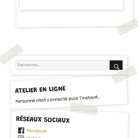
RECH
Recherche
pour :
ATELIER EN LIGNE
Personne n'est connecté pour l'instant.
RÉSEAUX SOCIAUX
Facebook