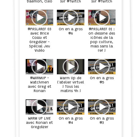
Daemon, Cleo
sur #Twitch
sur #Twitch
#PASLAREF 03
On en a gros
#PASLAREF 01 :
avec Brice
#6
on dessine des
Cossu et
icônes de la
Gregdizer -
pop culture,
Spécial Jeu
mais sans la
Vidéo
ref !
#WARMUP -
Warm Up de
On en a gros
Watchmen
l'atelier virtuel
#5
avec Greg et
! Tous les
Ronan
matins 9h !
WARM UP LIVE
On en a gros
On en a gros
avec Ronan et
#4
#3
Gregdizer