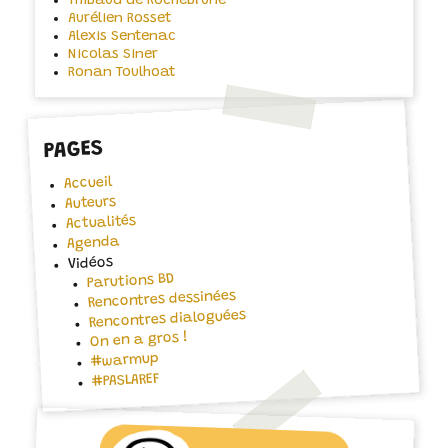
Thibaud de Rochebrune
Aurélien Rosset
Alexis Sentenac
Nicolas Siner
Ronan Toulhoat
PAGES
Accueil
Auteurs
Actualités
Agenda
Vidéos
Parutions BD
Rencontres dessinées
Rencontres dialoguées
On en a gros !
#warmup
#PASLAREF