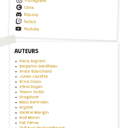
Instagram
Cara
Discord
Twitch
Youtube
AUTEURS
Denis Bajram
Benjamin Benéteau
Anaïs Blanchard
Julien Carette
Brice Cossu
Irène Doyen
Yoann Guillo
Gregdizer
Malo Kerfriden
Krystel
Valérie Mangin
Noë Monin
Pat Perna