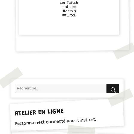
sur Twitch
#atelier
#dessin
#twitch
RECH
Recherche
pour :
ATELIER EN LIGNE
Personne n'est connecté pour l'instant.