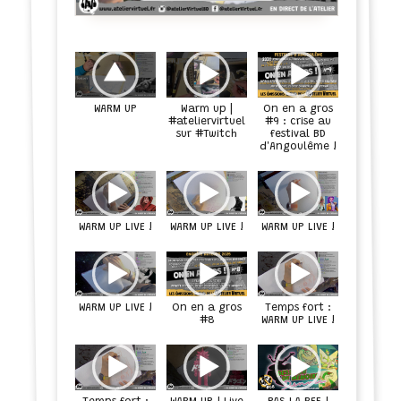
WARM UP
Warm up |
On en a gros
#ateliervirtuel
#9 : crise au
sur #Twitch
festival BD
d'Angoulême !
WARM UP LIVE !
WARM UP LIVE !
WARM UP LIVE !
WARM UP LIVE !
Temps fort :
On en a gros
#8
WARM UP LIVE !