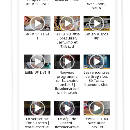
WARM UP ! Live
PAS LA REF !
Temps fort :
WARM UP LIVE !
!
Avec Fanny
Vella
WARM UP ! Live
PAS LA REF #06
On en a gros
!
: Gregdizer,
#7
Jarr_Imp et
Thibaud
WARM UP LIVE !!
Nouveau
Les rencontres
programme
de Greg : Les
sur la chaîne
BD Tanis,
twitch ! |
Daemon, Cleo
#ateliervirtuel
sur #Twitch
Le dépi de
La veriter sur
#PASLAREF 03
l'âne Trotro |
Vincent |
avec Brice
#ateliervirtuel
#ateliervirtuel
Cossu et