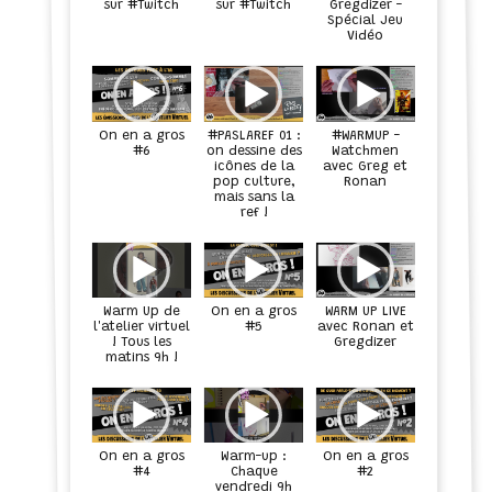
sur #Twitch
sur #Twitch
Gregdizer -
Spécial Jeu
Vidéo
On en a gros
#PASLAREF 01 :
#WARMUP -
#6
on dessine des
Watchmen
icônes de la
avec Greg et
Ronan
pop culture,
mais sans la
ref !
WARM UP LIVE
Warm Up de
On en a gros
l'atelier virtuel
avec Ronan et
#5
! Tous les
Gregdizer
matins 9h !
On en a gros
Warm-up :
On en a gros
#4
Chaque
#2
vendredi 9h