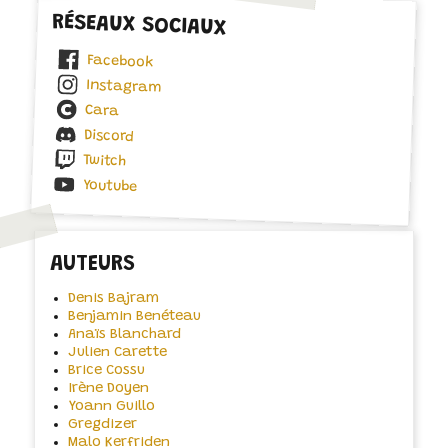
RÉSEAUX SOCIAUX
Facebook
Instagram
Cara
Discord
Twitch
Youtube
AUTEURS
Denis Bajram
Benjamin Benéteau
Anaïs Blanchard
Julien Carette
Brice Cossu
Irène Doyen
Yoann Guillo
Gregdizer
Malo Kerfriden