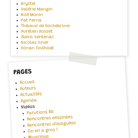
Krystel
Valérie Mangin
Noë Monin
Pat Perna
Thibaud de Rochebrune
Aurélien Rosset
Alexis Sentenac
Nicolas Siner
Ronan Toulhoat
PAGES
Accueil
Auteurs
Actualités
Agenda
Vidéos
Parutions BD
Rencontres dessinées
Rencontres dialoguées
On en a gros !
#warmup